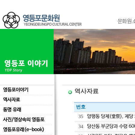
문화원 
영등포이야기
역사자료
역사자료
번호
동명 유래
양평동 당제(堂祭), 제당
35
사진/영상속의 영등포
당산동 부군당과 수령 60
34
영등포유래(e-book)