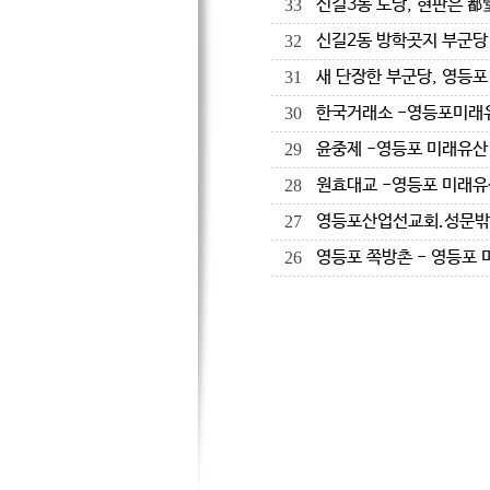
신길3동 도당, 현판은 都
33
신길2동 방학곳지 부군당
32
새 단장한 부군당, 영등포
31
한국거래소 -영등포미래
30
윤중제 -영등포 미래유산
29
원효대교 -영등포 미래유
28
영등포산업선교회.성문밖
27
영등포 쪽방촌 - 영등포 
26