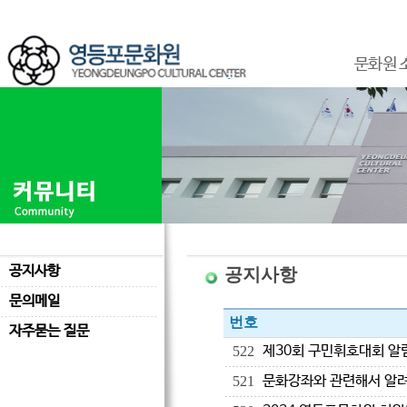
문화원 
공지사항
공지사항
문의메일
번호
자주묻는 질문
제30회 구민휘호대회 알
522
문화강좌와 관련해서 알
521