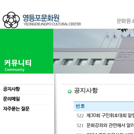
문화원 
공지사항
공지사항
문의메일
번호
자주묻는 질문
제30회 구민휘호대회 알
522
문화강좌와 관련해서 알
521