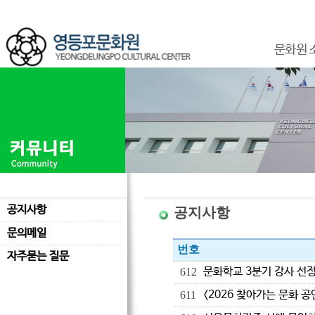
문화원 
공지사항
공지사항
문의메일
번호
자주묻는 질문
문화학교 3분기 강사 선정
612
<2026 찾아가는 문화 
611