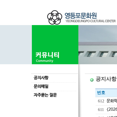
공지사항
공지사항
문의메일
번호
자주묻는 질문
문화학
612
<20
611