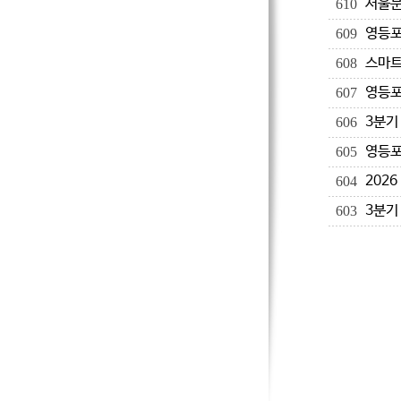
서울문
610
영등포
609
스마트
608
영등포
607
3분기
606
영등포
605
202
604
3분기
603