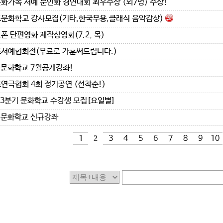
화가족 서예 문인화 경연대회 최우수상 (외7명) 수상!
문화학교 강사모집(기타,한국무용,클래식 음악감상)
폰 단편영화 제작상영회(7.2, 목)
서예협회전(무료로 가훈써드립니다.)
 문화학교 7월공개강좌!
연극협회 4회 정기공연 (선착순!)
6 3분기 문화학교 수강생 모집[요일별]
 문화학교 신규강좌
1
2
3
4
5
6
7
8
9
10