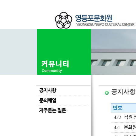
공지사항
공지사항
문의메일
번호
자주묻는 질문
직원 
422
문화원
421