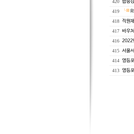
팝송강
420
R
419
직원채
418
바우처
417
202
416
서울서
415
영등포
414
영등포
413