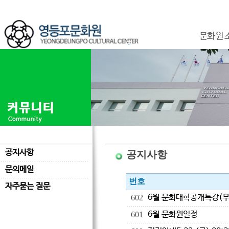
문화원 
공지사항
공지사항
문의메일
번호
자주묻는 질문
6월 문화대학공개특강(무
602
6월 문화원일정
601