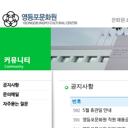
문화원 
공지사항
공지사항
문의메일
번호
자주묻는 질문
5월 휴관일 안내
592
영등포문화원 직원 채용
591