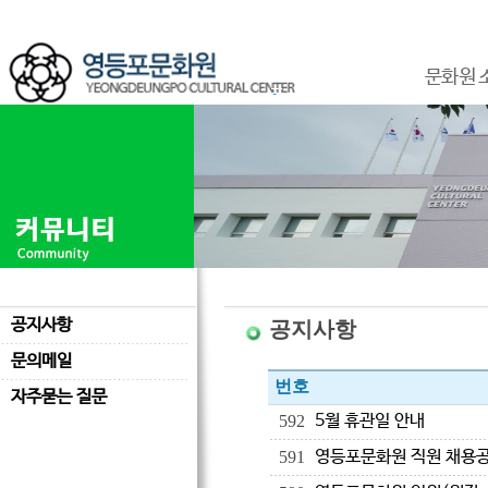
문화원 
공지사항
공지사항
문의메일
번호
자주묻는 질문
5월 휴관일 안내
592
영등포문화원 직원 채용
591