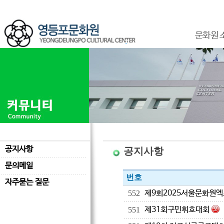
문화원 
공지사항
공지사항
문의메일
번호
자주묻는 질문
제9회2025서울문화원
552
제31회구민휘호대회
551