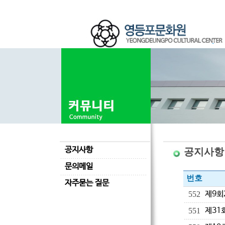
공지사항
공지사항
문의메일
번호
자주묻는 질문
제9회
552
제31
551