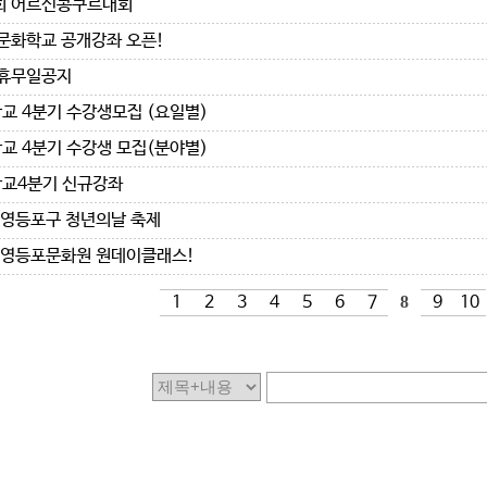
회 어르신콩쿠르대회
 문화학교 공개강좌 오픈!
 휴무일공지
교 4분기 수강생모집 (요일별)
교 4분기 수강생 모집(분야별)
교4분기 신규강좌
5 영등포구 청년의날 축제
5 영등포문화원 원데이클래스!
1
2
3
4
5
6
7
8
9
10