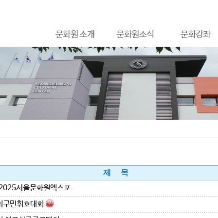
문화원 소개
문화원소식
문화강좌
제 목
2025서울문화원엑스포
회구민휘호대회