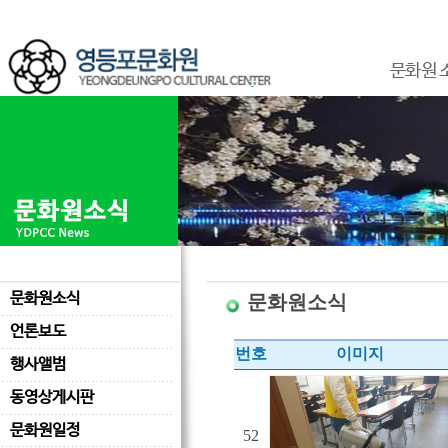
문화원 
문화원소식
문화원소식
언론보도
번호
이미지
행사앨범
동영상게시판
문화원일정
52