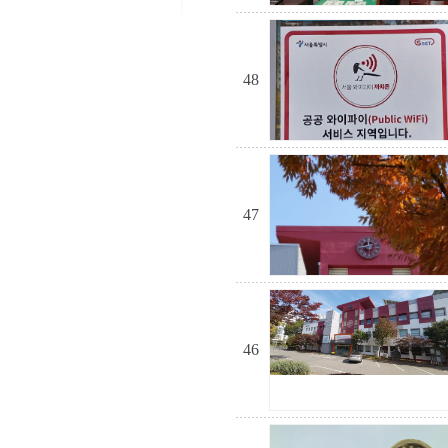
48
47
46