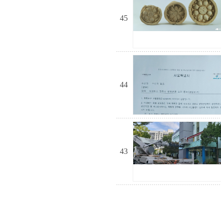
45
44
43