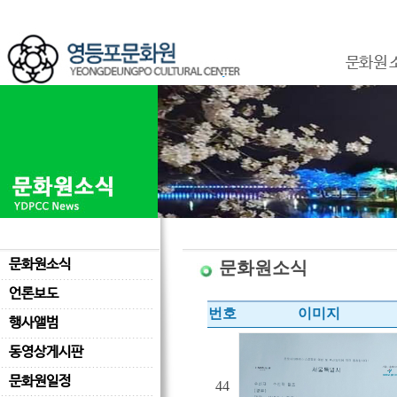
문화원 
문화원소식
문화원소식
언론보도
번호
이미지
행사앨범
동영상게시판
문화원일정
44