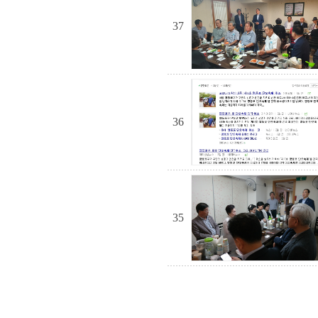
37
36
35