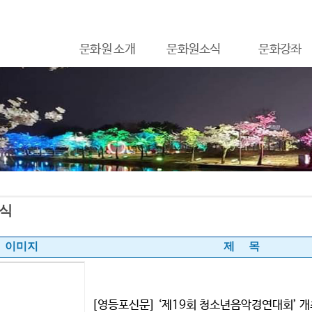
문화원 소개
문화원소식
문화강좌
식
이미지
제 목
[영등포신문] ‘제19회 청소년음악경연대회’ 