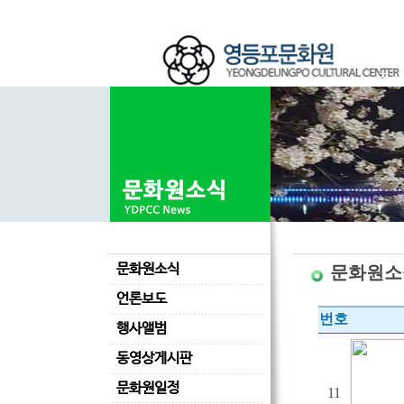
문화원소식
문화원소
언론보도
번호
행사앨범
동영상게시판
문화원일정
11