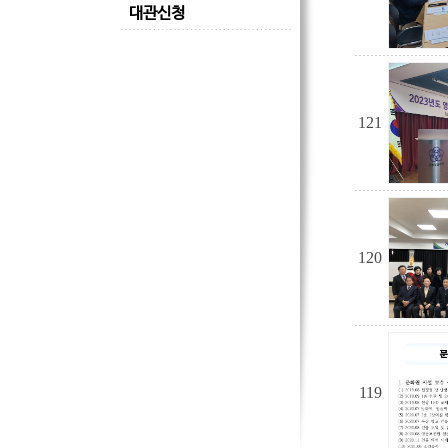
대관신청
121
120
119