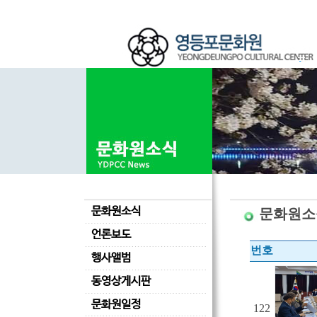
문화원소식
문화원소
언론보도
번호
행사앨범
동영상게시판
문화원일정
122