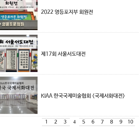
2022 영등포지부 회원전
제17회 서울서도대전
KIAA 한국국제미술협회 <국제서화대전>
1
2
3
4
5
6
7
8
9
10