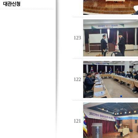
대관신청
123
122
121