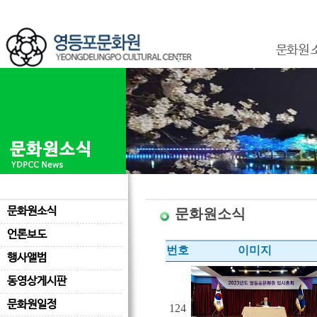
문화원 
문화원소식
문화원소식
언론보도
번호
이미지
행사앨범
동영상게시판
문화원일정
124