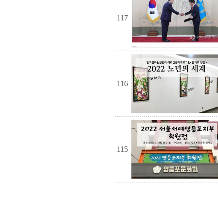
117
116
115