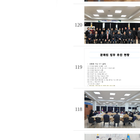
120
119
118