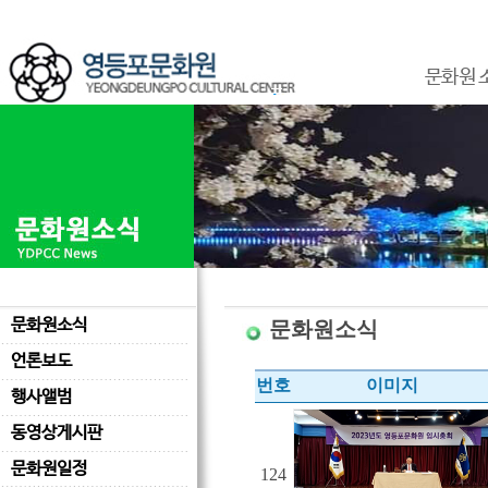
문화원 
문화원소식
문화원소식
언론보도
번호
이미지
행사앨범
동영상게시판
문화원일정
124