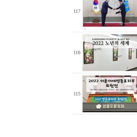
117
116
115