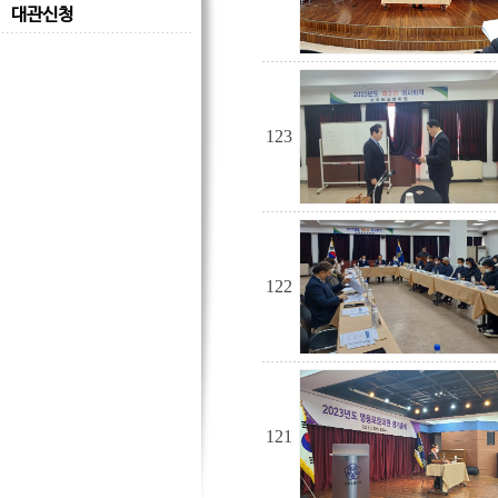
대관신청
123
122
121