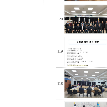
120
119
118