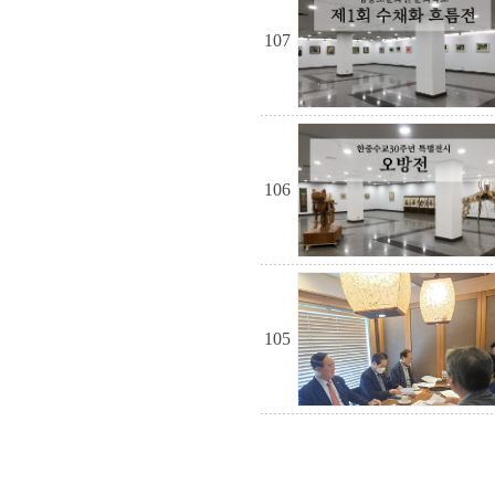
107
106
105