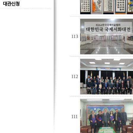
대관신청
113
112
111