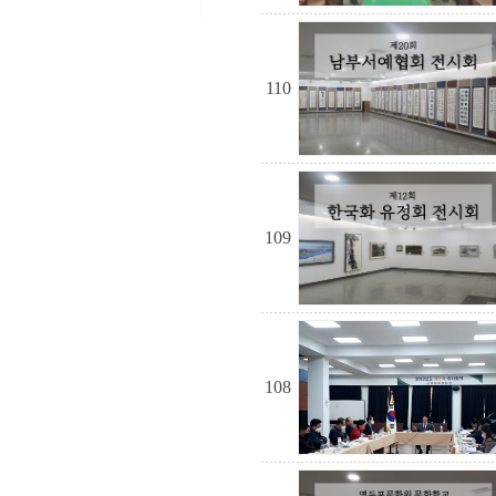
110
109
108