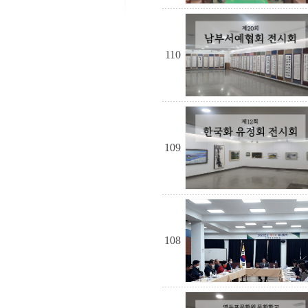
110
109
108