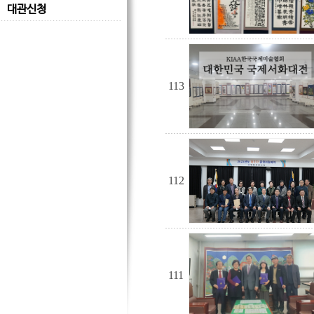
대관신청
113
112
111