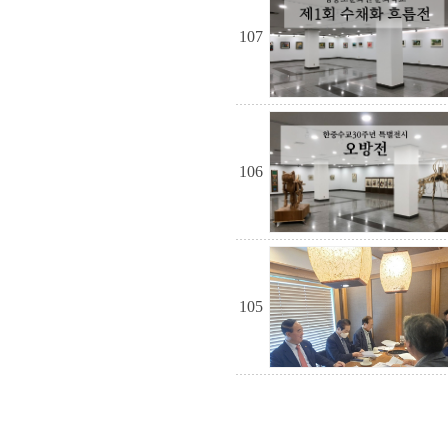
107
106
105