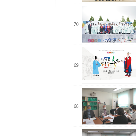
70
69
68