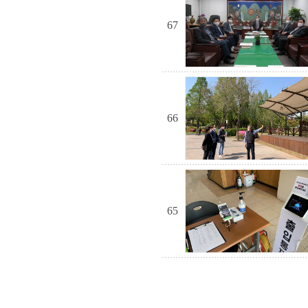
67
66
65