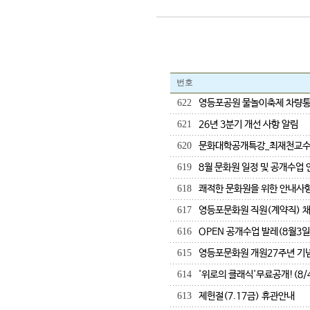
번호
622
영등포공원 물놀이축제 차량통제(
621
26년 3분기 개선 사항 알림
620
문화대학공개특강_최재천교수 (
619
8월 문화원 일정 및 공개수업 
618
쾌적한 문화원을 위한 안내사항
617
영등포문화원 직원(계약직) 
616
OPEN 공개수업 발레(8월3일
615
영등포문화원 개원27주년 기
614
'위로의 클래식'무료공개!(8/
613
제헌절(7.17금) 휴관안내