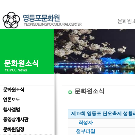
문화원 
문화원소식
문화원소식
언론보도
행사앨범
제19회 영등포 단오축제 성황
동영상게시판
작성자
문화원일정
첨부파일