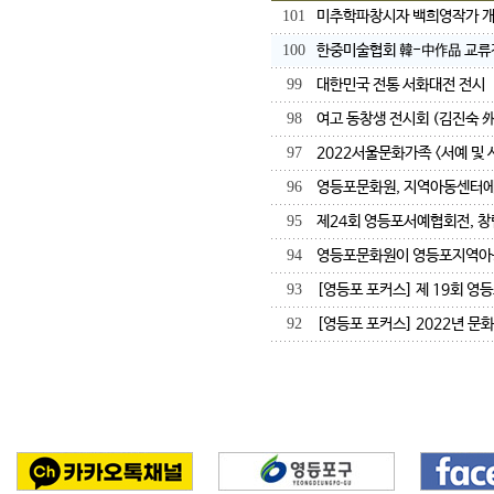
101
미추학파창시자 백희영작가 
100
한중미술협회 韓-中作品 교류
99
대한민국 전통 서화대전 전시
98
여고 동창생 전시회 (김진숙 外
97
2022서울문화가족 <서예 및
96
영등포문화원, 지역아동센터에
95
제24회 영등포서예협회전, 창
94
영등포문화원이 영등포지역아
93
[영등포 포커스] 제 19회 영
92
[영등포 포커스] 2022년 문