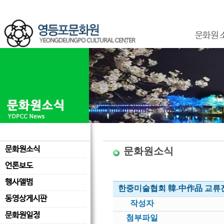
문화원 
문화원소식
문화원소식
언론보도
행사앨범
한중미술협회 韓-中作品 교류
동영상게시판
작성자
문화원일정
첨부파일