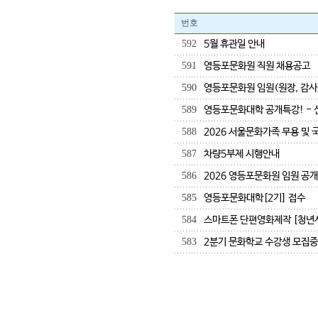
번호
592
5월 휴관일 안내
591
영등포문화원 직원 채용공고
590
영등포문화원 임원(원장, 감사
589
영등포문화대학 공개특강! - 
588
2026 서울문화가족 무용 및
587
차량5부제 시행안내
586
2026 영등포문화원 임원 공개
585
영등포문화대학[2기] 접수
584
스마트폰 단편영화제작 [청년사
583
2분기 문화학교 수강생 모집중