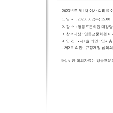
2023
년도 제
4
차 이사 회의를 
1.
일 시
: 2023. 3. 2(
목
) 15:00
2.
장 소
:
영등포문화원 대강당
3.
참석대상
:
영등포문화원 이
4.
안 건
:
-
제
1
호 의안
:
임시총
-
제
2
호 의안
:
규정개정 심의의
※
상세한 회의자료는 영등포문