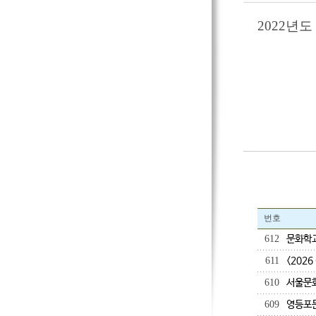
2022년
번호
612
문화학교
611
<202
610
서울문화
609
영등포문