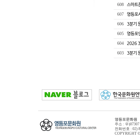
608
스마트폰
607
영등포
606
3분기 
605
영등포연
604
2026
603
3분기 
영등포문화원
주소 : 우)073
전화번호 : 02) 84
COPYRIGHT © 영