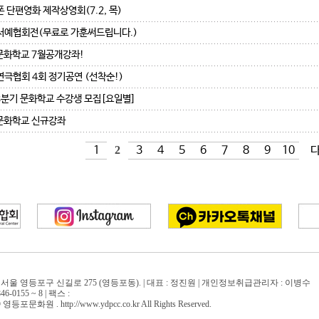
 단편영화 제작상영회(7.2, 목)
서예협회전(무료로 가훈써드립니다.)
문화학교 7월공개강좌!
극협회 4회 정기공연 (선착순!)
 3분기 문화학교 수강생 모집[요일별]
문화학교 신규강좌
1
2
3
4
5
6
7
8
9
10
다
07 서울 영등포구 신길로 275 (영등포동). | 대표 : 정진원 | 개인정보취급관리자 : 이병수
6-0155 ~ 8 | 팩스 :
등포문화원 . http://www.ydpcc.co.kr All Rights Reserved.