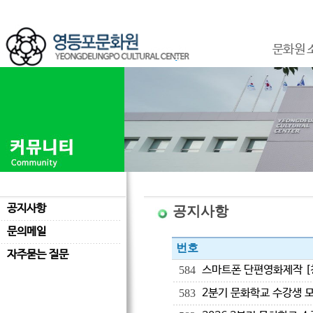
문화원 
공지사항
공지사항
문의메일
번호
자주묻는 질문
스마트폰 단편영화제작 [
584
2분기 문화학교 수강생 
583